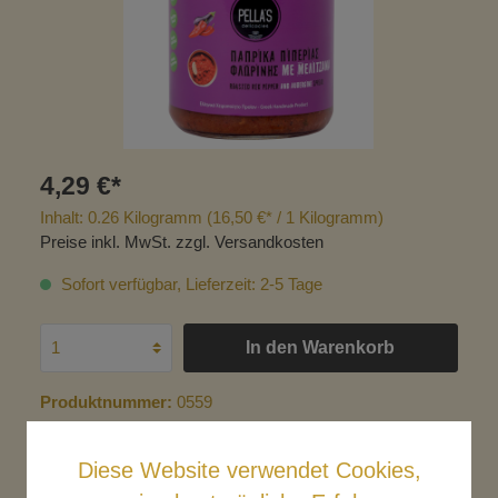
4,29 €*
Inhalt:
0.26 Kilogramm
(16,50 €* / 1 Kilogramm)
Preise inkl. MwSt. zzgl. Versandkosten
Sofort verfügbar, Lieferzeit: 2-5 Tage
In den Warenkorb
Produktnummer:
0559
Diese Website verwendet Cookies,