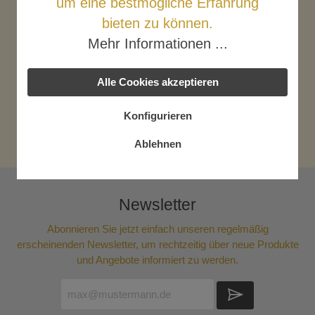
um eine bestmögliche Erfahrung
Beschreibung
bieten zu können.
Die "Königinnen" der Gemüse treffen sich in einer
einzigartigen Salbe. Gegrillt verleiht die Florina-Paprika
Mehr Informationen ...
dem Paprika Int…
Mehr
Nährwerte
Alle Cookies akzeptieren
Bewertungen
Konfigurieren
Ablehnen
Newsletter
Abonnieren Sie jetzt einfach unseren regelmäßig
erscheinenden Newsletter, um rechtzeitig über neue Produkte
und Angebote informiert zu werden.