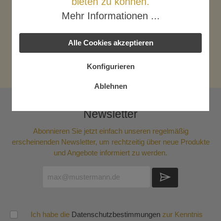
bieten zu können.
man für e…
Mehr
Mehr Informationen ...
Nährwerte
Alle Cookies akzeptieren
Bewertungen
Konfigurieren
Ablehnen
Newsletter
Abonnieren Sie jetzt einfach unseren regelmäßig
erscheinenden Newsletter, um rechtzeitig über neue Produkte
und Angebote informiert zu werden.
Ich habe die
Datenschutzbestimmungen
zur Kenntnis