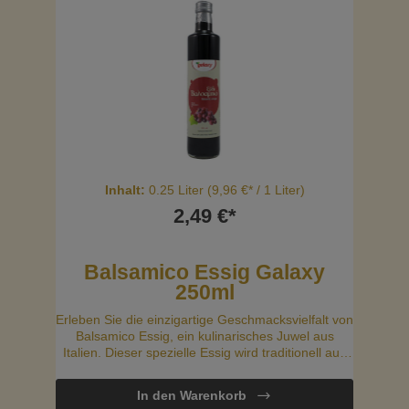
Inhalt:
0.25 Liter
(9,96 €* / 1 Liter)
2,49 €*
Balsamico Essig Galaxy
250ml
Erleben Sie die einzigartige Geschmacksvielfalt von
Balsamico Essig, ein kulinarisches Juwel aus
Italien. Dieser spezielle Essig wird traditionell aus
Traubenmost hergestellt, der über Jahre hinweg in
Holzfässern gereift wird. Das Ergebnis ist ein
In den Warenkorb
dunkler, süßer und intensiver Essig, der in der