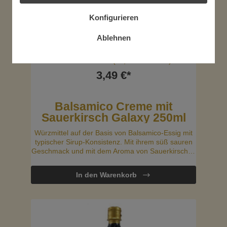
Konfigurieren
Ablehnen
Inhalt:
0.25 Liter
(13,96 €* / 1 Liter)
3,49 €*
Balsamico Creme mit
Sauerkirsch Galaxy 250ml
Würzmittel auf der Basis von Balsamico-Essig mit
typischer Sirup-Konsistenz. Mit ihrem süß sauren
Geschmack und mit dem Aroma von Sauerkirschen
passt diese leckere Balsamico-Creme perfekt zu
grünen Salaten, Sandwiches oder ist auch ideal
In den Warenkorb
zum Marinieren.