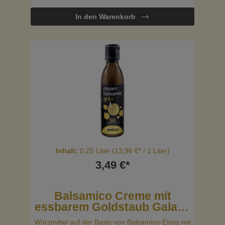
die Galaxy Balsamico-Creme mit Chili perfekt zu
grünen Salaten, Sandwiches oder ist auch ideal
In den Warenkorb
zum Marinieren.
Inhalt:
0.25 Liter
(13,96 €* / 1 Liter)
3,49 €*
Balsamico Creme mit
essbarem Goldstaub Galaxy
250ml
Würzmittel auf der Basis von Balsamico-Essig mit