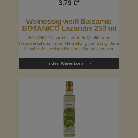
3,79 €*
Weinessig weiﬂ Balsamic
BOTANICO Lazaridis 250 ml
BOTANICO Lazaridis steht für Qualität und
Handwerkskunst in der Herstellung von Essig. Jede
Flasche des weißen Balsamic-Weinessigs wird
sorgfältig hergestellt, um sicherzustellen, dass Sie
nur das Beste bekommen. Entdecken Sie den
In den Warenkorb
weißen Balsamic-Weinessig von BOTANICO
Lazaridis, eine elegante und raffinierte Wahl für
Ihre Küche. Dieser Essig wird aus weißen Trauben
hergestellt und zeichnet sich durch seine helle
Farbe und seinen milden Geschmack aus.