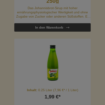
250g
Das Johannisbrot-Sirup mit hoher
ernährungsphysiologischer Wertigkeit und ohne
Zugabe von Zucker oder anderen Süßstoffen. Es
wird durch die langsame Eindickungsmethode
hergestellt und hat einen vollen Körper mit einem
In den Warenkorb
schokoladenartigen Geschmack. Es kann als
Süßungsmittel für Kuchen, warme und kalte
Getränke, Joghurt, Eiscreme verwendet werden
und auch als Zutat in verschiedenen Vinaigrette-
Saucen
Inhalt:
0.25 Liter
(7,96 €* / 1 Liter)
1,99 €*