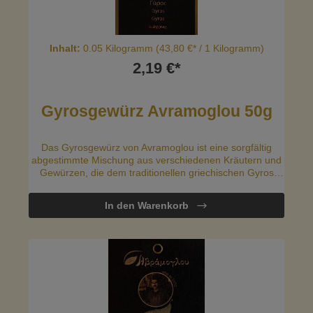
Inhalt:
0.05 Kilogramm
(43,80 €* / 1 Kilogramm)
2,19 €*
Gyrosgewürz Avramoglou 50g
Das Gyrosgewürz von Avramoglou ist eine sorgfältig
abgestimmte Mischung aus verschiedenen Kräutern und
Gewürzen, die dem traditionellen griechischen Gyros
seinen unverwechselbaren Geschmack verleiht.Diese
Gewürzmischung wird oft für die Zubereitung von Gyros
In den Warenkorb
verwendet, indem das Fleisch – meist Schweinefleisch,
Hähnchen oder Lamm – mit dem Gewürz mariniert wird,
bevor es gegrillt oder gebraten wird. Die Mischung eignet
sich auch hervorragend für andere gegrillte
Fleischgerichte und verleiht ihnen einen authentischen
griechischen Geschmack.