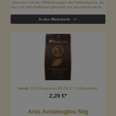
stammen von den Blütenknospen des Nelkenbaums, die
kurz vor dem Aufblühen geerntet und getrocknet werden.
Dabei entwickeln sie ihr charakteristisches, starkes und
brennend-würziges Aroma, das durch Erhitzen besonders
In den Warenkorb
intensiv wird
Inhalt:
0.05 Kilogramm
(45,80 €* / 1 Kilogramm)
2,29 €*
Anis Avramoglou 50g