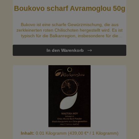
Boukovo scharf Avramoglou 50g
Bukovo ist eine scharfe Gewürzmischung, die aus
zerkleinerten roten Chilischoten hergestellt wird. Es ist
typisch für die Balkanregion, insbesondere für die
griechische Küche. Bukovo wird verwendet, um
verschiedenen Gerichten eine angenehme Schärfe zu
In den Warenkorb
verleihen und ist besonders beliebt für gegrilltes Fleisch,
Eintöpfe und Marinaden.
Inhalt:
0.01 Kilogramm
(439,00 €* / 1 Kilogramm)