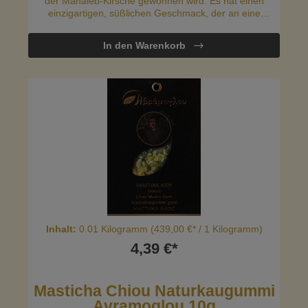
der Mahaleb-Kirsche gewonnen wird. Es hat einen
einzigartigen, süßlichen Geschmack, der an eine
Mischung aus Bittermandeln und Kirschen erinnert und
häufig in der mediterranen und nahöstlichen Küche
In den Warenkorb
verwendet wird.
Inhalt:
0.01 Kilogramm
(439,00 €* / 1 Kilogramm)
4,39 €*
Masticha Chiou Naturkaugummi
Avramoglou 10g