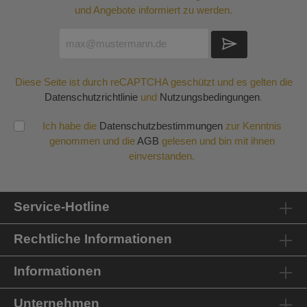
und Angebote informiert zu werden.
Diese Seite ist durch reCAPTCHA geschützt und es gelten die
Datenschutzrichtlinie
und
Nutzungsbedingungen
.
Ich habe die
Datenschutzbestimmungen
zur Kenntnis
genommen und die
AGB
gelesen und bin mit ihnen
einverstanden.
Service-Hotline
Rechtliche Informationen
Informationen
Unternehmen