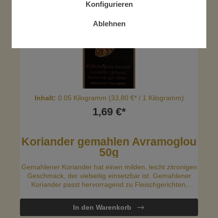
Konfigurieren
Ablehnen
Inhalt:
0.05 Kilogramm
(33,80 €* / 1 Kilogramm)
1,69 €*
Koriander gemahlen Avramoglou
50g
Gemahlener Koriander hat einen milden, leicht zitronigen
Geschmack, der vielseitig einsetzbar ist. Gemahlener
Koriander passt hervorragend zu Fleischgerichten,
Eintöpfen und Suppen. Er kann auch in Marinaden und
Rubs für Grillfleisch verwendet werden.
In den Warenkorb