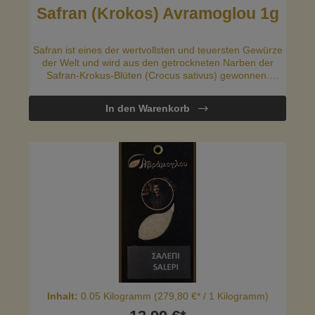
Safran (Krokos) Avramoglou 1g
Safran ist eines der wertvollsten und teuersten Gewürze
der Welt und wird aus den getrockneten Narben der
Safran-Krokus-Blüten (Crocus sativus) gewonnen.
Griechischer Safran, besonders der aus der Region
Kozani, ist für seine hervorragende Qualität bekannt.
In den Warenkorb
Safran hat einen einzigartigen, intensiven Geschmack mit
einem leicht süßlichen und bitteren Profil. Sein Aroma ist
unverwechselbar und verleiht Gerichten eine besondere
Note.
Inhalt:
0.05 Kilogramm
(279,80 €* / 1 Kilogramm)