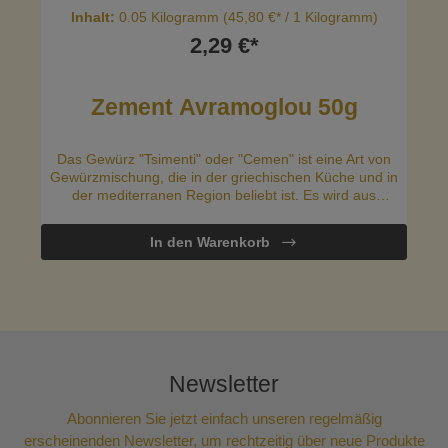
Inhalt:
0.05 Kilogramm
(45,80 €* / 1 Kilogramm)
2,29 €*
Zement Avramoglou 50g
Das Gewürz "Tsimenti" oder "Cemen" ist eine Art von
Gewürzmischung, die in der griechischen Küche und in
der mediterranen Region beliebt ist. Es wird aus
verschiedenen Gewürzen hergestellt, darunter
typischerweise Koriander, Pfeffer, Nelken, Kreuzkümmel,
In den Warenkorb
Piment und andere aromatische Zutaten. Tsimenti wird
verwendet, um Eintöpfen, Suppen, Fleischgerichten und
auch in Cocktails eine intensivere und reiche
Geschmacksnote zu verleihen.
Newsletter
Abonnieren Sie jetzt einfach unseren regelmäßig
erscheinenden Newsletter, um rechtzeitig über neue Produkte