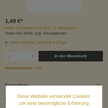
1,49 €*
Inhalt:
0.5 Kilogramm
(2,98 €* / 1 Kilogramm)
Preise inkl. MwSt. zzgl. Versandkosten
Sofort verfügbar, Lieferzeit: 2-5 Tage
In den Warenkorb
Produktnummer:
9002
Beschreibung
Nudeln aus auserlesenem, griechischem Weizen, mit
Diese Website verwendet Cookies,
goldener Farbe und authentischem Geschmack, die jede
um eine bestmögliche Erfahrung
ihrer Kreationen ver…
Mehr