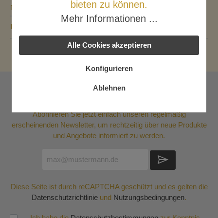
bieten zu können.
Nährwerte
Mehr Informationen ...
Bewertungen
Alle Cookies akzeptieren
Konfigurieren
Ablehnen
Newsletter
Abonnieren Sie jetzt einfach unseren regelmäßig
erscheinenden Newsletter, um rechtzeitig über neue Produkte
und Angebote informiert zu werden.
Diese Seite ist durch reCAPTCHA geschützt und es gelten die
Datenschutzrichtlinie
und
Nutzungsbedingungen
.
Ich habe die
Datenschutzbestimmungen
zur Kenntnis